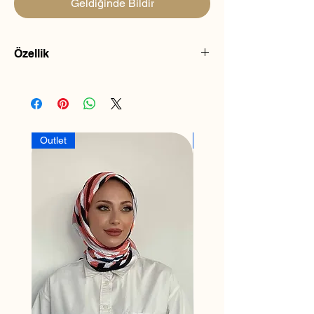
Geldiğinde Bildir
Özellik
Balaclava
Triko Başlık, ayarlanabilir kordonlu ve
yumuşak dokusuyla gün boyu başınızda
rahat bir kullanım sunacak.
Outlet
Outlet
Standart bedendir.