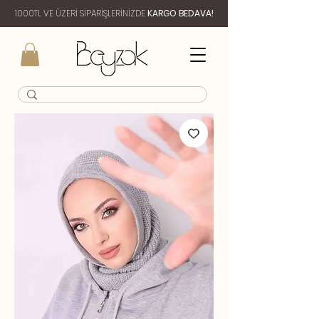
1000TL VE ÜZERİ SİPARİŞLERİNİZDE
KARGO BEDAVA!