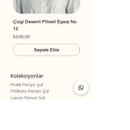
Çizgi Desenli Piliseli Eşarp No
Çizgi Desenli Piliseli E
12
11
Fiyat
Fiyat
₺249,00
₺249,00
Sepete Ekle
Koleksiyonlar
Pratik Penye Şal
Pötikare Penye Şal
Luxury Penye Şal
Desenli Piliseli Eşarp
Düz Renk Piliseli Eşarp
Bambu Serisi
Site Haritası