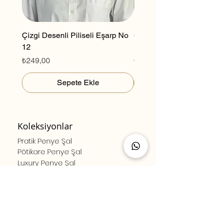
Çizgi Desenli Piliseli Eşarp No
Çizgi Desenli Piliseli E
12
11
Fiyat
Fiyat
₺249,00
₺249,00
Sepete Ekle
Koleksiyonlar
Pratik Penye Şal
Pötikare Penye Şal
Luxury Penye Şal
Desenli Piliseli Eşarp
Düz Renk Piliseli Eşarp
Bambu Serisi
Site Haritası