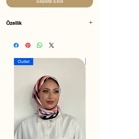
Sepete Ekle
Özellik
Balaclava
Triko Başlık, ayarlanabilir kordonlu ve
yumuşak dokusuyla gün boyu başınızda
rahat bir kullanım sunacak.
Outlet
Outlet
Standart bedendir.