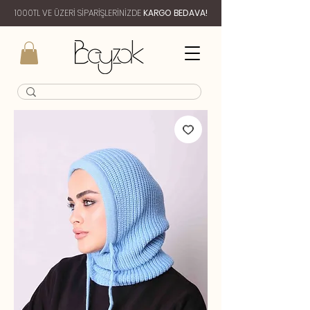
1000TL VE ÜZERİ SİPARİŞLERİNİZDE
KARGO BEDAVA!