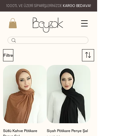
1000TL VE ÜZERİ SİPARİŞLERİNİZDE
KARGO BEDAVA!
Filtre
Sütlü Kahve Pötikare
Siyah Pötikare Penye Şal