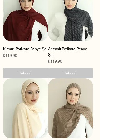
Kırmızı Pötikare Penye Şal
Antrasit Pötikare Penye
Şal
Fiyat
₺119,90
Fiyat
₺119,90
Tükendi
Tükendi