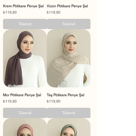
Krem Pötikare Penye Şal
Vizon Pötikare Penye Şal
Fiyat
Fiyat
₺119,90
₺119,90
Tükendi
Tükendi
Mor Pötikare Penye Şal
Taş Pötikare Penye Şal
Fiyat
Fiyat
₺119,90
₺119,90
Tükendi
Tükendi