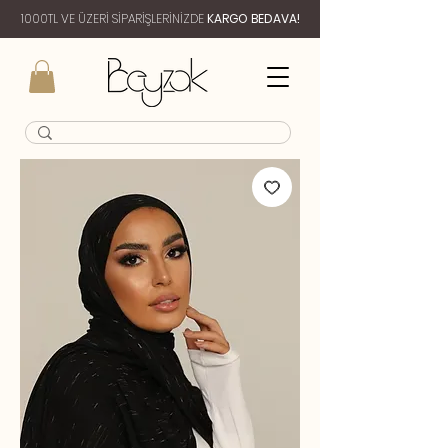
1000TL VE ÜZERİ SİPARİŞLERİNİZDE
KARGO BEDAVA!