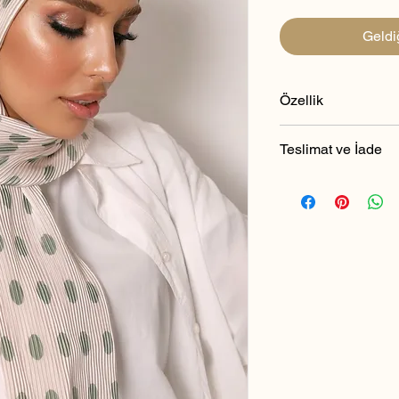
Geldi
Özellik
Pamuk saten ve po
Teslimat ve İade
sahiptir.
İç göstermez ve 
Teslimat ve İade
Beyzak tasarımlı ö
1- İade hakkının kull
Eşarp şekli kare d
süre içinde Satıcı’ya
Ebatları 90 X 150 
542 180 44 52) bildi
Makinede yıkanm
istenen Ürün ve Ürün
Ütü/buhar kullanı
hükümleri çerçevesin
Kuru temizleme ya
tarafından tekrar satış
şarttır.
2- Özürlü ürünlerde (de
3- Anlaşmalı kargolar