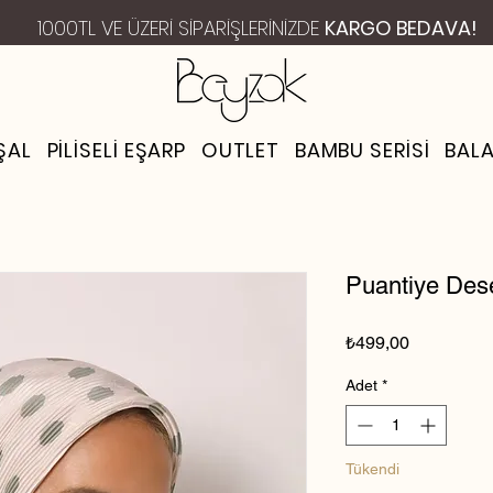
1000TL VE ÜZERİ SİPARİŞLERİNİZDE
KARGO BEDAVA!
ŞAL
PILISELI EŞARP
OUTLET
BAMBU SERISI
BAL
Puantiye Dese
Fiyat
₺499,00
Adet
*
Tükendi