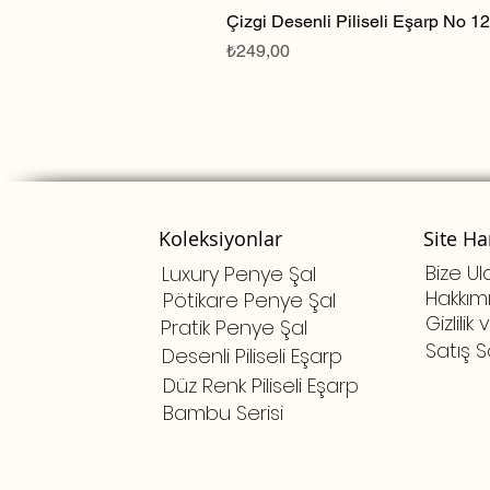
Çizgi Desenli Piliseli Eşarp No 12
Fiyat
₺249,00
Koleksiyonlar
Site Ha
Bize Ul
Luxury Penye Şal
Hakkım
Pötikare Penye Şal
Gizlilik
Pratik Penye Şal
Satış 
Desenli Piliseli Eşarp
Düz Renk Piliseli Eşarp
Bambu Serisi