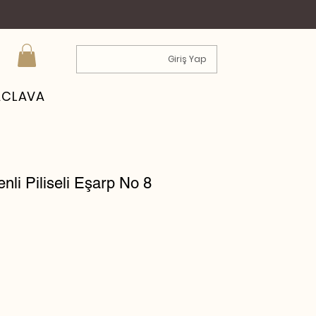
Giriş Yap
ACLAVA
nli Piliseli Eşarp No 8