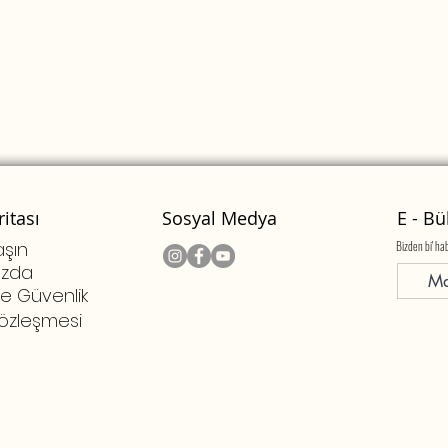
Hızlı Bakış
ritası
Sosyal Medya
E - Bü
aşın
Bizden bi' ha
ızda
 ve Güvenlik
Sözleşmesi