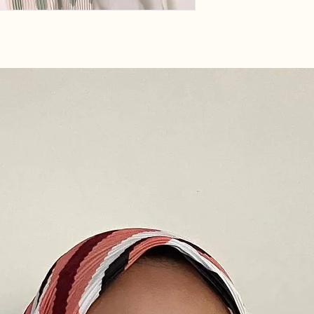
kargolarınız kabul ed
4- Orjinalliği bozulma
nitelikte ürünlerde i
kullanmadan bone ile 
İade hakkının kullanı
içinde Satıcı’ya tele
180 44 52) bildirimd
Ürünler’in işbu Sözl
çerçevesinde kullanıl
satışa arz edilebilir ni
5- Keyfi (bedenin kü
beğenmeme, vs.) iadele