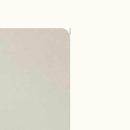
ilmez.
mış, tekrar satışa arz edilebilir
ade mevcuttur. Ürünü iğne
deneyebilirsiniz. (Aksesurlar hariç)
Outlet
lması için 14 (on dört) günlük süre
fon ile whatsapp üzerinden (+90 542
e bulunulması İade istenen Ürün ve
eşmenin 6. Maddesi hükümleri
mamış ve Satıcı tarafından tekrar
telikte olması şarttır.
çük ya da büyük gelmesi, ürünü
rde kargo ücretleri Alıcı'ya aittir.