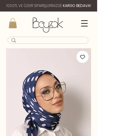
1000TL VE ÜZERİ SİPARİŞLERİNİZDE
KARGO BEDAVA!