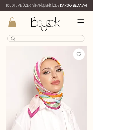
1000TL VE ÜZERİ SİPARİŞLERİNİZDE
KARGO BEDAVA!