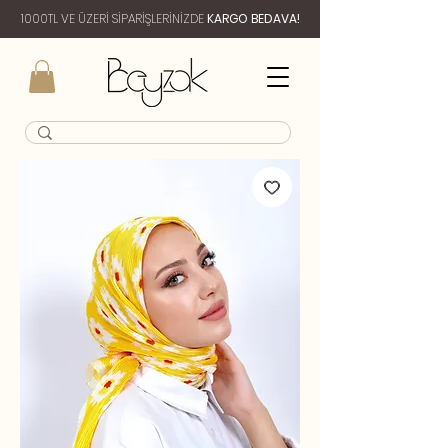
1000TL VE ÜZERİ SİPARİŞLERİNİZDE
KARGO BEDAVA!