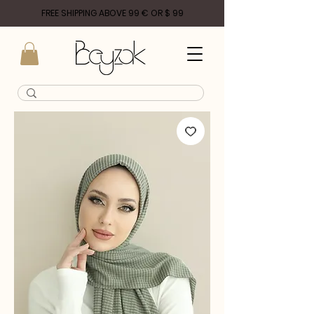
FREE SHIPPING ABOVE 99 € OR $ 99