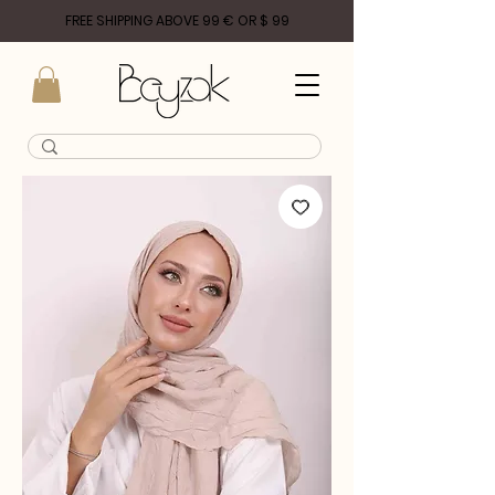
FREE SHIPPING ABOVE 99 € OR $ 99