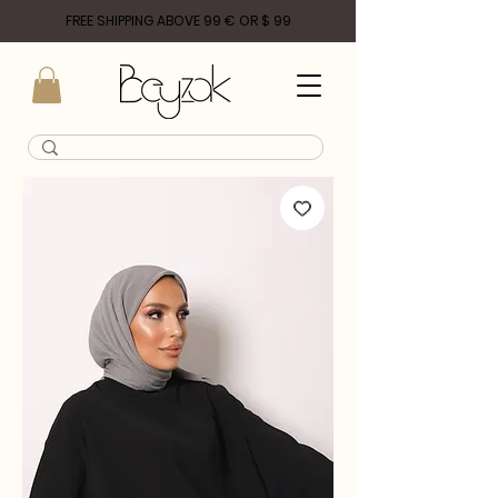
FREE SHIPPING ABOVE 99 € OR $ 99