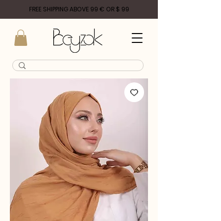
FREE SHIPPING ABOVE 99 € OR $ 99