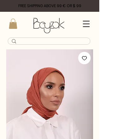
FREE SHIPPING ABOVE 99 € OR $ 99