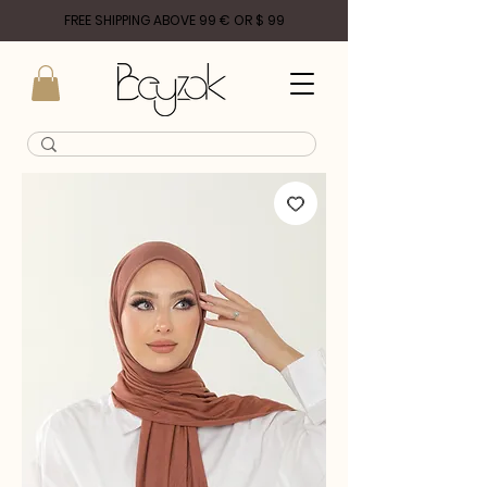
FREE SHIPPING ABOVE 99 € OR $ 99