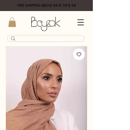
FREE SHIPPING ABOVE 99 € OR $ 99