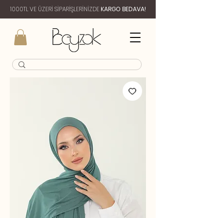
1000TL VE ÜZERİ SİPARİŞLERİNİZDE
KARGO BEDAVA!