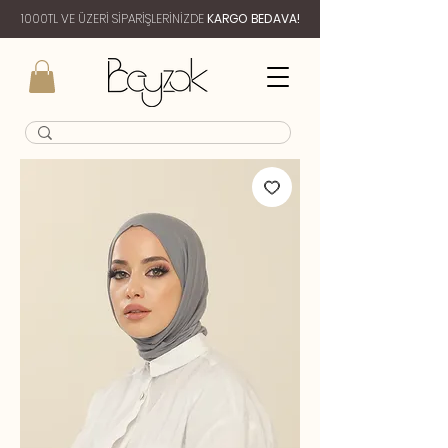
1000TL VE ÜZERİ SİPARİŞLERİNİZDE
KARGO BEDAVA!