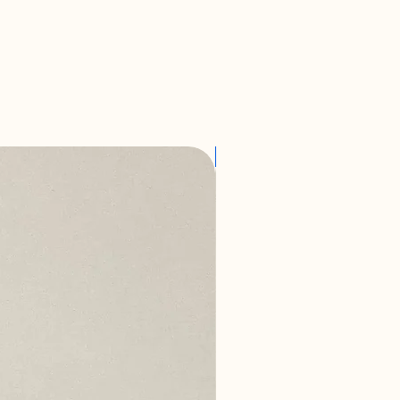
larımız dışında tarafımıza
rınız kabul edilmez.
lmamış, tekrar satışa arz edilebilir
e iade mevcuttur. Ürünü iğne
le deneyebilirsiniz. (Aksesurlar
n kullanılması için 14 (on dört)
Outlet
 Satıcı’ya telefon ile whatsapp
2 180 44 52) bildirimde
istenen Ürün ve Ürünler’in işbu
addesi hükümleri çerçevesinde
atıcı tarafından tekrar satışa arz
olması şarttır.
 küçük ya da büyük gelmesi, ürünü
delerde kargo ücretleri Alıcı'ya