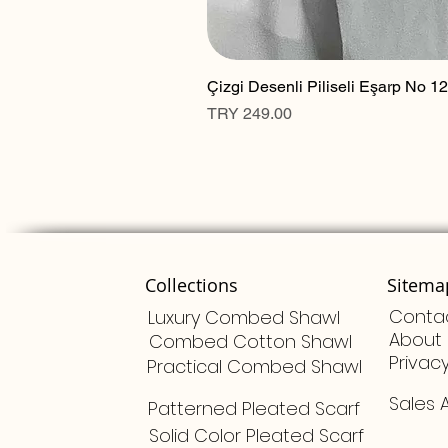
Çizgi Desenli Piliseli Eşarp No 12
Price
TRY 249.00
Collections
Sitema
Conta
Luxury Combed Shawl
About 
Combed Cotton Shawl
Privac
Practical Combed Shawl
Sales
Patterned Pleated Scarf
Solid Color Pleated Scarf