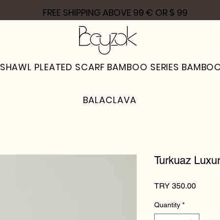
FREE SHIPPING ABOVE 99 € OR $ 99
 SHAWL
PLEATED SCARF
BAMBOO SERIES
BAMBOO
BALACLAVA
Turkuaz Luxu
Price
TRY 350.00
Quantity
*