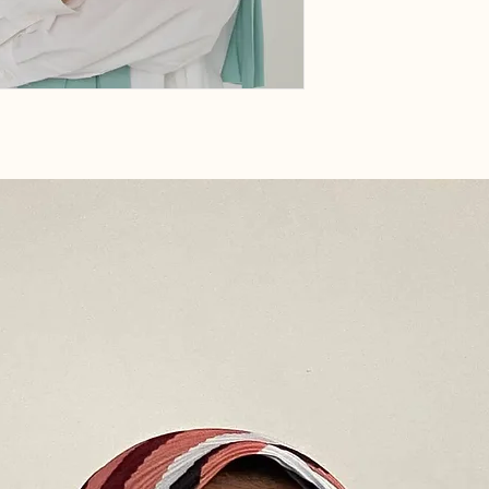
aittir.
bulabilirsiniz.
3- Anlaşmalı kargo
gönderilen kargola
4- Orjinalliği bozu
nitelikte ürünlerd
kullanmadan bone i
hariç) İade hakkını
günlük süre içinde
üzerinden (+90 54
bulunulması İade 
Sözleşmenin 6. M
kullanılmamış ve S
edilebilir nitelikte 
5- Keyfi (bedenin
beğenmeme, vs.) ia
aittir.