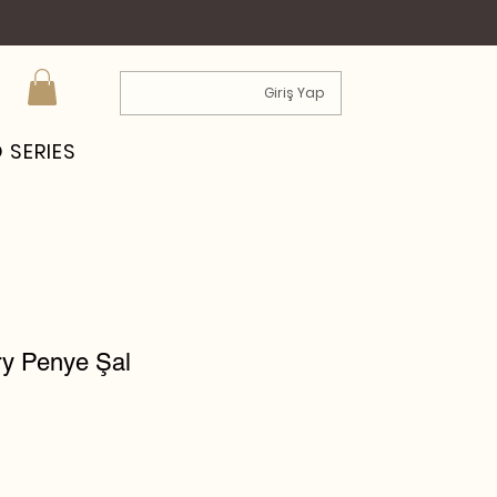
Giriş Yap
 SERIES
ry Penye Şal