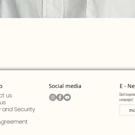
Quick View
p
Social media
E - Ne
ct us
Don't experie
campaigns!
us
y and Security
 Agreement