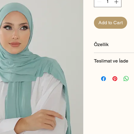
Add to Cart
Özellik
Ürün boyutları 65
Teslimat ve İade
overlok geçişlidir.
Doğal boyama yönt
Teslimat ve İade
madde içermez.
1- İade hakkının k
Çift iplik teknoloj
süre içinde Satıcı
yöne değil çift y
(+90 542 180 44 5
4 mevsim kullanım
edilmek istenen Ü
terletmez, kaymaz
6. Maddesi hüküml
rahatlık sağlar.
Satıcı tarafından te
%96 viskon kullanı
olması şarttır.
indirir.
Elde yıkamanız öne
2- Özürlü ürünlerd
75 farklı renk seçe