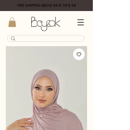
FREE SHIPPING ABOVE 99 € OR $ 99