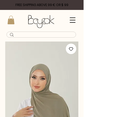
FREE SHIPPING ABOVE 99 € OR $ 99