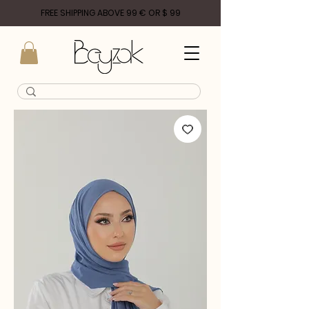
FREE SHIPPING ABOVE 99 € OR $ 99