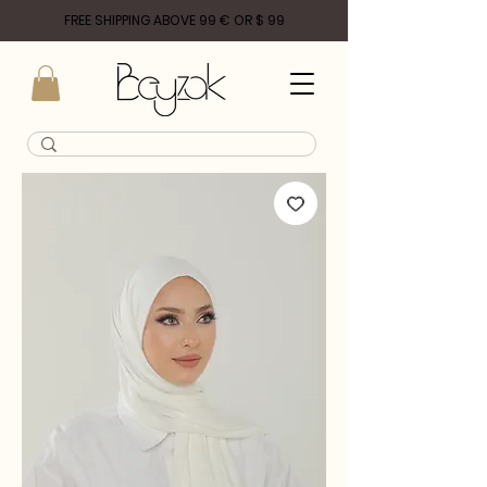
FREE SHIPPING ABOVE 99 € OR $ 99